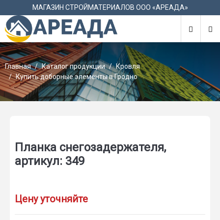
М
МАГАЗИН СТРОЙМАТЕРИАЛОВ ООО «АРЕАДА»
Главная
Каталог продукции
Кровля
Купить доборные элементы в Гродно
Планка снегозадержателя,
артикул: 349
Цену уточняйте