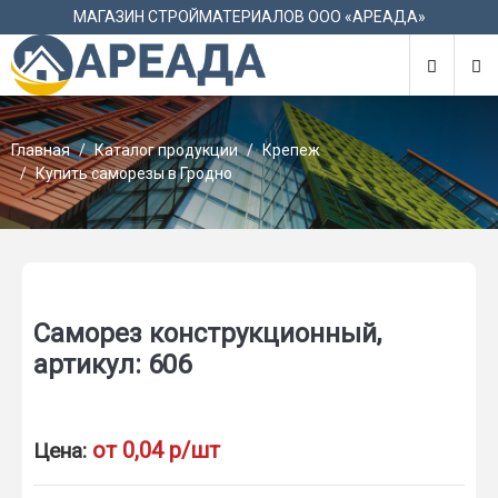
М
МАГАЗИН СТРОЙМАТЕРИАЛОВ ООО «АРЕАДА»
Главная
Каталог продукции
Крепеж
Купить саморезы в Гродно
Саморез конструкционный,
артикул: 606
от 0,04 р/шт
Цена: