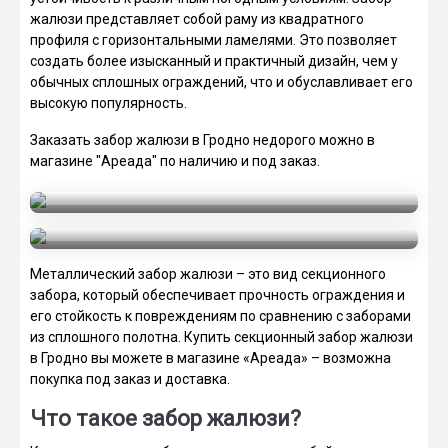
жалюзи представляет собой раму из квадратного
профиля с горизонтальными ламелями. Это позволяет
создать более изысканный и практичный дизайн, чем у
обычных сплошных ограждений, что и обуславливает его
высокую популярность.
Заказать забор жалюзи в Гродно недорого можно в
магазине "Ареада" по наличию и под заказ.
Забор-жалюзи "Юнистрейд"
Забор-жалюзи "МКТрейд"
Металлический забор жалюзи – это вид секционного
забора, который обеспечивает прочность ограждения и
его стойкость к повреждениям по сравнению с заборами
из сплошного полотна. Купить секционный забор жалюзи
в Гродно вы можете в магазине «Ареада» – возможна
покупка под заказ и доставка.
Что такое забор жалюзи?