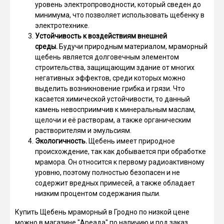
уровень электропроводности, который сведен до
минимума, что позволяет использовать щебенку в
электротехнике.
Устойчивость к воздействиям внешней
среды.
Будучи природным материалом, мраморный
щебень является долговечным элементом
строительства, защищающим здание от многих
негативных эффектов, среди которых можно
выделить возникновение грибка и грязи. Что
касается химической устойчивости, то данный
камень невосприимчив к минеральным маслам,
щелочи и её растворам, а также органическим
растворителям и эмульсиям.
Экологичность.
Щебень имеет природное
происхождение, так как добывается при обработке
мрамора. Он относится к первому радиоактивному
уровню, поэтому полностью безопасен и не
содержит вредных примесей, а также обладает
низким процентом содержания пыли.
Купить Щебень мраморный в Гродно по низкой цене
можно в магазине "Ареада" по наличию и под заказ.