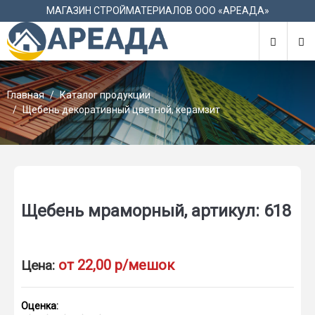
М
МАГАЗИН СТРОЙМАТЕРИАЛОВ ООО «АРЕАДА»
Главная
Каталог продукции
Щебень декоративный цветной, керамзит
Щебень мраморный, артикул: 618
от 22,00 р/мешок
Цена:
Оценка: