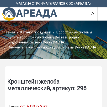
М
МАГАЗИН СТРОЙМАТЕРИАЛОВ ООО «АРЕАДА»
Главная
Каталог продукции
Водосточные системы
Купить водосточную систему Docke в Гродно
Водосточная система Docke DACHA
Элементы и комплектующие для системы Docke DACHA
Кронштейн желоба
металлический, артикул: 296
от 5,00 р/шт
Цена: