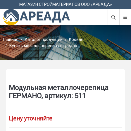
М
МАГАЗИН СТРОЙМАТЕРИАЛОВ ООО «АРЕАДА»
Главная
Каталог продукции
Кровля
Купить металлочерепицу в Гродно
Модульная металлочерепица
ГЕРМАНО, артикул: 511
Цену уточняйте