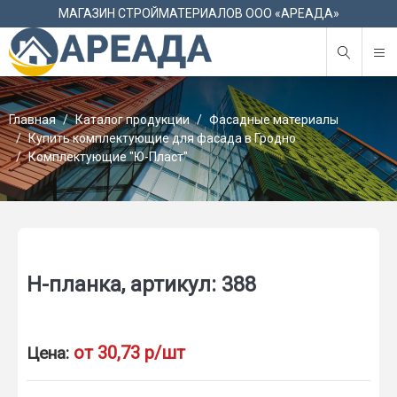
М
МАГАЗИН СТРОЙМАТЕРИАЛОВ ООО «АРЕАДА»
Главная
Каталог продукции
Фасадные материалы
Купить комплектующие для фасада в Гродно
Комплектующие "Ю-Пласт"
Н-планка, артикул: 388
от 30,73 р/шт
Цена: