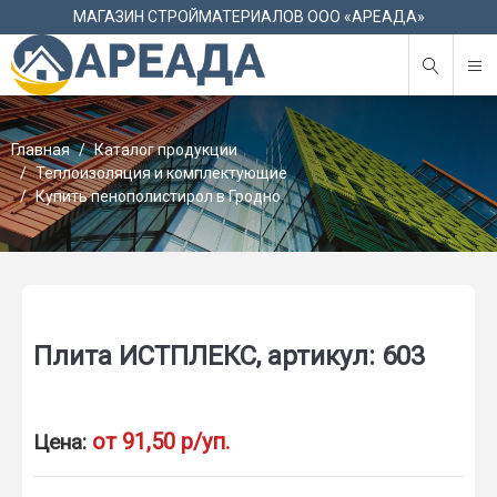
М
МАГАЗИН СТРОЙМАТЕРИАЛОВ ООО «АРЕАДА»
Главная
Каталог продукции
Теплоизоляция и комплектующие
Купить пенополистирол в Гродно
Плита ИСТПЛЕКС, артикул: 603
от 91,50 р/уп.
Цена: