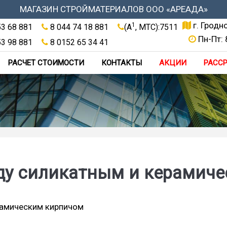
МАГАЗИН СТРОЙМАТЕРИАЛОВ ООО «АРЕАДА»
г. Гродн
1
53 68 881
8 044 74 18 881
(A
, МТС):7511
Пн-Пт: 
53 98 881
8 0152 65 34 41
РАСЧЕТ СТОИМОСТИ
КОНТАКТЫ
АКЦИИ
РАСС
ду силикатным и керамич