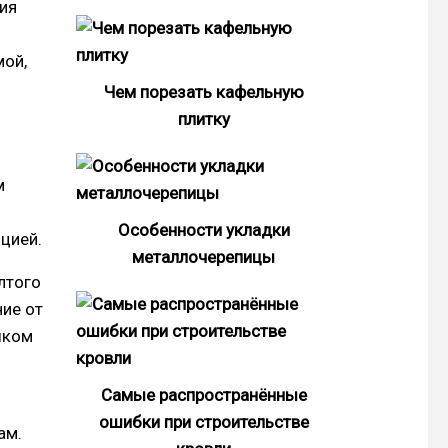
ия
мой,
Чем порезать кафельную
плитку
м
Особенности укладки
цией.
металлочерепицы
лтого
ние от
шком
Самые распространённые
ошибки при строительстве
ам.