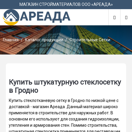
М
МАГАЗИН СТРОЙМАТЕРИАЛОВ ООО «АРЕАДА»
Главная
Каталог продукции
Строительные Сетки
Купить штукатурную стеклосетку
в Гродно
Купить стеклотканевую сетку в Гродно по низкой цене с
доставкой - магазин Ареада. Данный материал широко
применяется в строительстве для наружных работ. В
основном его используют для создания гидроизоляции,
утепления и армирования стен. Помимо строительства,
штукатурная стеклосетка применяется для реставрации